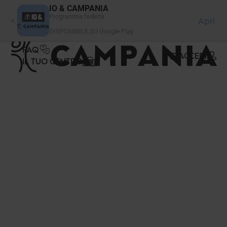
Pannello di gestione dei cookies
IO & CAMPANIA
Programma fedeltà
Apri
DISPONIBILE SU Google Play
FAQ
ACCEDI
IL TUO CENTRO