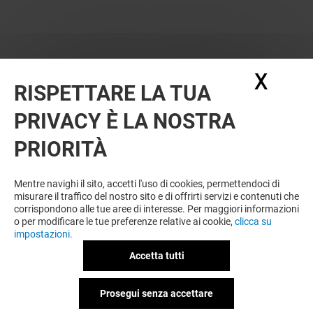
X
Nasc
RISPETTARE LA TUA
PRIVACY È LA NOSTRA
OFFERTE
PRIORITÀ
Valido dal 12/08/26 al 23/08/26
Mentre navighi il sito, accetti l'uso di cookies, permettendoci di
misurare il traffico del nostro sito e di offrirti servizi e contenuti che
corrispondono alle tue aree di interesse. Per maggiori informazioni
VEDI I DETTAGLI
o per modificare le tue preferenze relative ai cookie,
clicca su
impostazioni.
Offerta permanente
Accetta tutti
Prosegui senza accettare