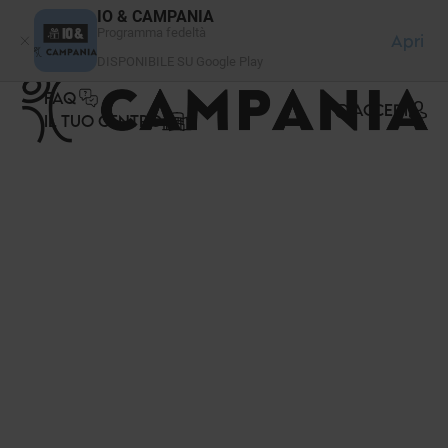
Pannello di gestione dei cookies
IO & CAMPANIA
Programma fedeltà
Apri
DISPONIBILE SU Google Play
FAQ
ACCEDI
IL TUO CENTRO