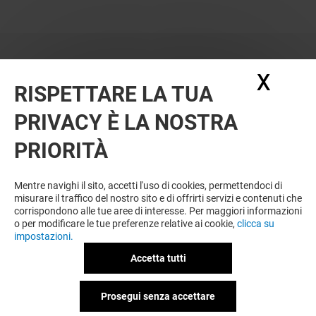
X
Nasc
RISPETTARE LA TUA
PRIVACY È LA NOSTRA
OFFERTE
PRIORITÀ
Offerta permanente
Mentre navighi il sito, accetti l'uso di cookies, permettendoci di
misurare il traffico del nostro sito e di offrirti servizi e contenuti che
corrispondono alle tue aree di interesse. Per maggiori informazioni
VEDI I DETTAGLI
o per modificare le tue preferenze relative ai cookie,
clicca su
impostazioni.
Valido dal 20/07/26 al 20/09/26
Accetta tutti
Prosegui senza accettare