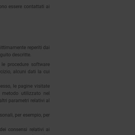
ono essere contattati ai
ittimamente reperiti dai
guito descritte.
 e le procedure software
zio, alcuni dati la cui
cesso, le pagine visitate
l metodo utilizzato nel
altri parametri relativi al
rsonali, per esempio, per
dei consensi relativi ai