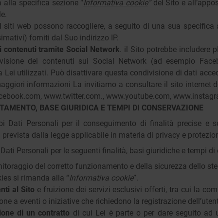
 alla specifica sezione “
Informativa cookie
”
del Sito e all’appo
le.
 I siti web possono raccogliere, a seguito di una sua specifica a
mativi) forniti dal Suo indirizzo IP.
ei contenuti tramite Social Network
. il Sito potrebbe includere p
ivisione dei contenuti sui Social Network (ad esempio Facebo
Lei utilizzati. Può disattivare questa condivisione di dati acc
ggiori informazioni La invitiamo a consultare il sito internet d
.facebook.com, www.twitter.com., www.youtube.com, www.instag
TTAMENTO, BASE GIURIDICA E TEMPI DI CONSERVAZIONE
Suoi Dati Personali per il conseguimento di finalità precise e 
 prevista dalla legge applicabile in materia di privacy e protezion
oi Dati Personali per le seguenti finalità, basi giuridiche e tempi 
itoraggio del corretto funzionamento e della sicurezza dello ste
okies si rimanda alla “
Informativa cookie
”.
nti al Sito
e fruizione dei servizi esclusivi offerti, tra cui la co
one a eventi o iniziative che richiedono la registrazione dell’uten
ione di un contratto
di cui Lei è parte o per dare seguito ad 