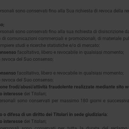
personali sono conservati fino alla Sua richiesta di revoca della re
o;
personali sono conservati fino alla sua richiesta di disiscrizione da
o di comunicazioni commerciali e promozionali, di materiale pubb
compiere studi e ricerche statistiche e/o di mercato:
onsenso
facoltativo, libero e revocabile in qualsiasi momento;
la revoca del Suo consenso;
onsenso
facoltativo, libero e revocabile in qualsiasi momento;
la revoca del Suo consenso;
one frodi/abusi/attività fraudolente realizzate mediante sito w
mo interesse
dei Titolari;
 personali sono conservati per massimo 180 giorni e successiva
o difesa di un diritto dei Titolari in sede giudiziaria
:
mo interesse
dei Titolari;
 personali sono conservati per tutta la durata del reclam