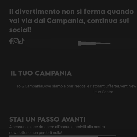
Il divertimento non si ferma quando
vai via dal Campania, continua sui
social!
IL TUO CAMPANIA
Io & Campania
Dove siamo e orari
Negozi e ristoranti
Offerte
Eventi
News
Il tuo Centro
STAI UN PASSO AVANTI
A nessuno piace rimanere all'oscuro. Iscriviti alla nostra
newsletter e non perderti nulla!