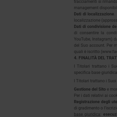
tracciamenti si rimanda
management disponibi
Dati di localizzazione
.
localizzazione (approssi
Dati di condivisione d
di consentire la cond
YouTube, Instagram) da 
del Suo account. Per ma
quali è iscritto (www
4. FINALITÀ DEL TRA
I Titolari trattano i 
specifica base giuridica
I Titolari trattano i Su
Gestione del Sito
e mon
Per i dati relativi ai co
Registrazione degli ute
di gradimento o l’iscrizi
base giuridica
:
esecuz