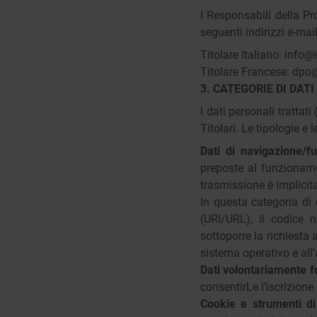
I Responsabili della Pro
seguenti indirizzi e-mail
Titolare Italiano:
info@i
Titolare Francese:
dpo@
3. CATEGORIE DI DAT
I dati personali trattati 
Titolari. Le tipologie e 
Dati di navigazione/f
preposte al funzioname
trasmissione è implicit
In questa categoria di d
(URI/URL), il codice n
sottoporre la richiesta al
sistema operativo e all
Dati volontariamente fo
consentirLe l’iscrizione
Cookie e strumenti d