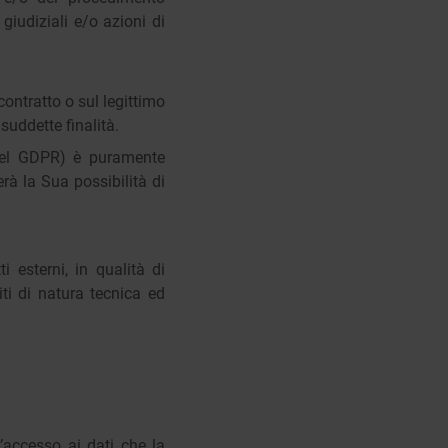
 giudiziali e/o azioni di
contratto o sul legittimo
 suddette finalità.
. del GDPR) è puramente
rà la Sua possibilità di
i esterni, in qualità di
ti di natura tecnica ed
l’accesso ai dati che la