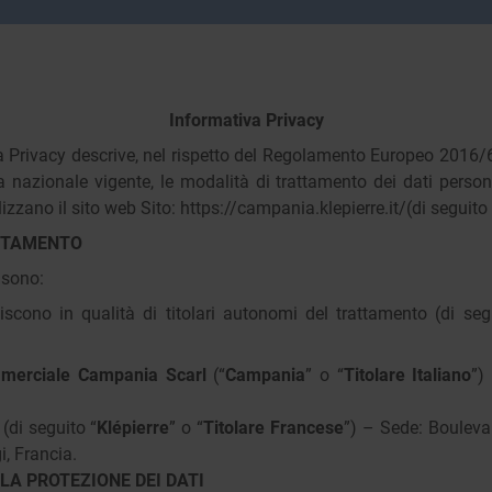
Informativa Privacy
 Privacy descrive, nel rispetto del Regolamento Europeo 2016/6
nazionale vigente, le modalità di trattamento dei dati personal
lizzano il sito web Sito:
https://campania.klepierre.it/
(di seguito 
ATTAMENTO
 sono:
iscono in qualità di titolari autonomi del trattamento (di seg
mmerciale Campania Scarl
(“
Campania
” o “
Titolare Italiano
”)
(di seguito “
Klépierre
” o “
Titolare Francese
”) – Sede: Bouleva
, Francia.
LA PROTEZIONE DEI DATI