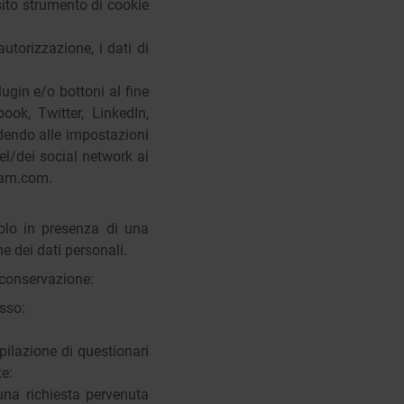
sito strumento di cookie
utorizzazione, i dati di
lugin e/o bottoni al fine
ok, Twitter, LinkedIn,
edendo alle impostazioni
el/dei social network ai
ram.com.
solo in presenza di una
e dei dati personali.
di conservazione:
sso:
mpilazione di questionari
te:
una richiesta pervenuta