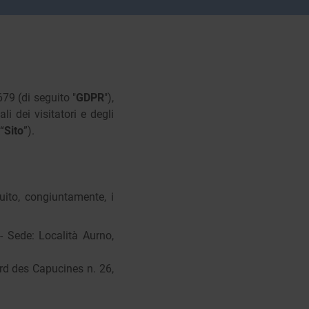
79 (di seguito "
GDPR
"),
i dei visitatori e degli
“
Sito
”).
uito, congiuntamente, i
 - Sede: Località Aurno,
rd des Capucines n. 26,