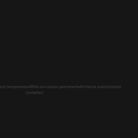
pazio temporaneo
Affitta uno spazio permanente
Richieste autorizzazioni
Contattaci