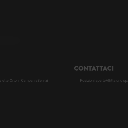
CONTATTACI
letter
Orto in Campania
Servizi
Posizioni aperte
Affitta uno s