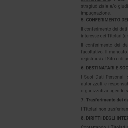
stragiudiziale e/o giudi
impugnazione.
5. CONFERIMENTO DEI
Il conferimento dei dati
interesse dei Titolari (a
Il conferimento dei da
facoltativo. Il mancato
registrarsi al Sito o di 
6. DESTINATARI E S
I Suoi Dati Personali s
autorizzati e responsa
organizzativa agendo sul
7. Trasferimento dei dat
I Titolari non trasferir
8. DIRITTI DEGLI INT
Contattando i Titolari 