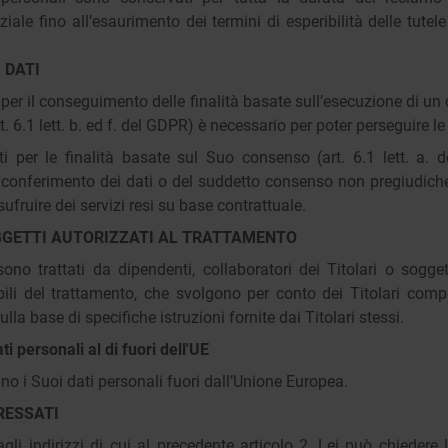
ziale fino all’esaurimento dei termini di esperibilità delle tutele
 DATI
 per il conseguimento delle finalità basate sull’esecuzione di un 
rt. 6.1 lett. b. ed f. del GDPR) è necessario per poter perseguire le
ti per le finalità basate sul Suo consenso (art. 6.1 lett. a
 conferimento dei dati o del suddetto consenso non pregiudiche
usufruire dei servizi resi su base contrattuale.
OGGETTI AUTORIZZATI AL TRATTAMENTO
ono trattati da dipendenti, collaboratori dei Titolari o soggett
bili del trattamento, che svolgono per conto dei Titolari compi
la base di specifiche istruzioni fornite dai Titolari stessi.
i personali al di fuori dell'UE
anno i Suoi dati personali fuori dall’Unione Europea.
ERESSATI
agli indirizzi di cui al precedente articolo 2, Lei può chiedere 