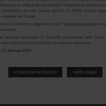
llazione, la rettifica dei dati inesatti, l’integrazione dei dati inco
l trattamento nei casi previsti dall’art. 18 GDPR, nonché l’op
 interesse dei Titolari.
sensi La invitiamo a leggere la nostra “
I
nformativa cookie"
ovver
uo account.
rre reclamo all'Autorità di controllo competente nello Stat
dello Stato in cui si è verificata la presunta violazione.
: 27 Gennaio 2025
CONDIZIONI DI UTILIZZO
NOTE LEGALI