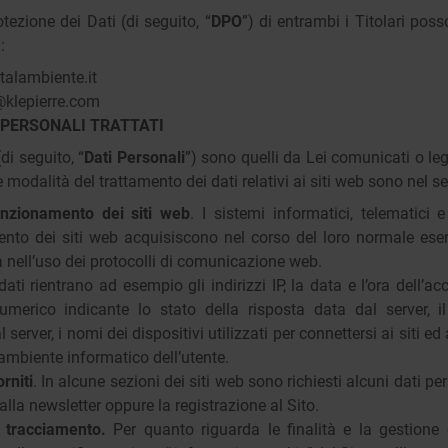
tezione dei Dati (di seguito, “
DPO
”) di entrambi i Titolari poss
:
talambiente.it
klepierre.com
I PERSONALI TRATTATI
(di seguito, “
Dati Personali
”) sono quelli da Lei comunicati o leg
le modalità del trattamento dei dati relativi ai siti web sono nel se
unzionamento dei siti web
. I sistemi informatici, telematici
nto dei siti web acquisiscono nel corso del loro normale eserci
a nell’uso dei protocolli di comunicazione web.
ati rientrano ad esempio gli indirizzi IP, la data e l’ora dell’ac
umerico indicante lo stato della risposta data dal server, i
 server, i nomi dei dispositivi utilizzati per connettersi ai siti ed 
’ambiente informatico dell’utente.
rniti
. In alcune sezioni dei siti web sono richiesti alcuni dati pe
 alla newsletter oppure la registrazione al Sito.
i tracciamento.
Per quanto riguarda le finalità e la gestione 