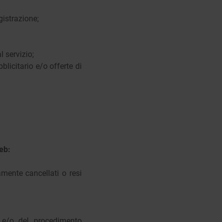
gistrazione;
l servizio;
licitario e/o offerte di
eb:
mente cancellati o resi
o e/o del procedimento