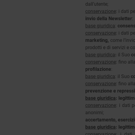
dall’utente;
conservazione
: i dati 
invio della Newsletter
:
base giuridica
:
consens
conservazione
: i dati 
marketing,
come l’invi
prodotti e di servizi e 
base giuridica
:
il Suo
c
conservazione
: fino al
profilazione
:
base giuridica
: il Suo
c
conservazione
: fino al
prevenzione e repressi
base giuridica
: legitti
conservazione
: i dati
anonimi;
accertamento, esercizio 
base giuridica
: legitti
conservazione
: i dati