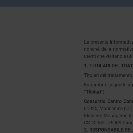
La presente Informativa
nonché della normativa 
utenti che visitano e uti
1. TITOLARI DEL TR
Titolari del trattamento
Entrambi i soggetti ag
“
Titolari
”).
Consorzio Centro Co
81025, Maricanise (CE)
Klépierre Management, 
CS 20062 - 75009 Parigi
2. RESPONSABILE DEL