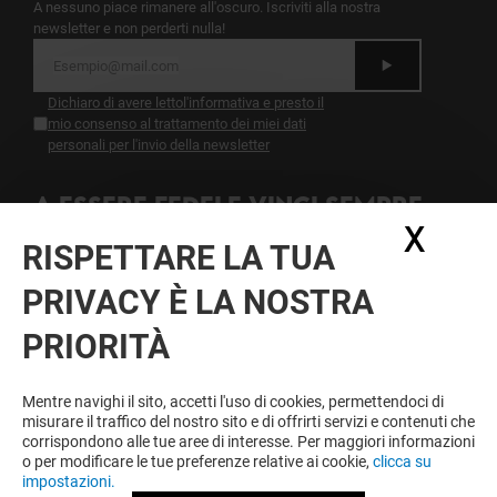
A nessuno piace rimanere all'oscuro. Iscriviti alla nostra
newsletter e non perderti nulla!
Dichiaro di avere letto
l'informativa
e presto il
mio consenso al trattamento dei miei dati
personali per l'invio della newsletter
A ESSERE FEDELE VINCI SEMPRE
X
Nasc
Diventa membro di IO & CAMPANIA per approfittare
RISPETTARE LA TUA
tutto l'anno di vantaggi, offerte e servizi esclusivi a
Campania e presso i nostri partner.
PRIVACY È LA NOSTRA
PRIORITÀ
Condizioni d'utilizzo
Note legali
Mentre navighi il sito, accetti l'uso di cookies, permettendoci di
Informativa sulla privacy
misurare il traffico del nostro sito e di offrirti servizi e contenuti che
Informativa Sulla Newsletter
corrispondono alle tue aree di interesse. Per maggiori informazioni
Informativa contatti e affitto spazi
o per modificare le tue preferenze relative ai cookie,
clicca su
Informativa questionario di gradimento
impostazioni.
Informativa sui cookies