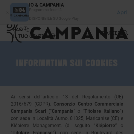
Pannello di gestione dei cookies
IO & CAMPANIA
Programma fedeltà
Apri
DISPONIBILE SU Google Play
FAQ
ACCEDI
IL TUO CENTRO
INFORMATIVA SUI COOKIES
Ai sensi dell'articolo 13 del Regolamento (UE)
2016/679 (GDPR),
Consorzio Centro Commerciale
Campania Scarl
(“
Campania
” o “
Titolare Italiano
”)
con sede in Località Aurno, 81025, Maricanise (CE) e
Klépierre Management, (di seguito “
Klépierre
” o
“
Titolare Francese
”), con sede in Boulevard des