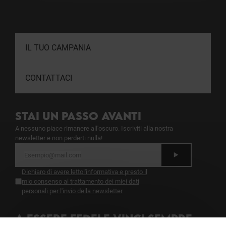
IL TUO CAMPANIA
CONTATTACI
STAI UN PASSO AVANTI
A nessuno piace rimanere all'oscuro. Iscriviti alla nostra
newsletter e non perderti nulla!
Dichiaro di avere letto
l'informativa
e presto il
mio consenso al trattamento dei miei dati
personali per l'invio della newsletter
A ESSERE FEDELE VINCI SEMPRE