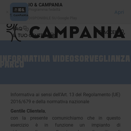
Pannello di gestione dei cookies
IO & CAMPANIA
Programma fedeltà
Apri
DISPONIBILE SU Google Play
FAQ
ACCEDI
IL TUO CENTRO
INFORMATIVA VIDEOSORVEGLIANZA
PARCO
Informativa ai sensi dell’Art. 13 del Regolamento (UE)
2016/679 e della normativa nazionale
Gentile Clientela
,
con la presente comunichiamo che in questo
esercizio è in funzione un impianto di