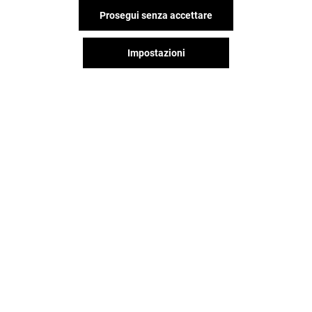
Prosegui senza accettare
VEDI I DETTAGLI
Impostazioni
Offerta permanente
VEDI I DETTAGLI
Il divertimento non si ferma
quando vai via dal Campania,
continua sui social!