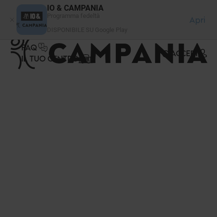
Pannello di gestione dei cookies
IO & CAMPANIA
Programma fedeltà
Apri
DISPONIBILE SU Google Play
FAQ
ACCEDI
IL TUO CENTRO