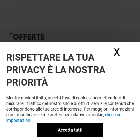
OFFERTE
X
Nasc
RISPETTARE LA TUA
PRIVACY È LA NOSTRA
PRIORITÀ
YVES ROCHER
Mentre navighi il sito, accetti l'uso di cookies, permettendoci di
misurare il traffico del nostro sito e di offrirti servizi e contenuti che
YVES-ROCHER---MONOI
corrispondono alle tue aree di interesse. Per maggiori informazioni
o per modificare le tue preferenze relative ai cookie,
clicca su
impostazioni.
Valido dal 04/08/26 al 31/08/26
Accetta tutti