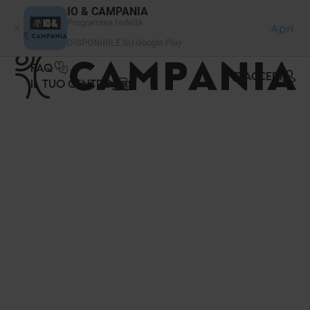
Pannello di gestione dei cookies
IO & CAMPANIA
Programma fedeltà
Apri
DISPONIBILE SU Google Play
FAQ
ACCEDI
IL TUO CENTRO