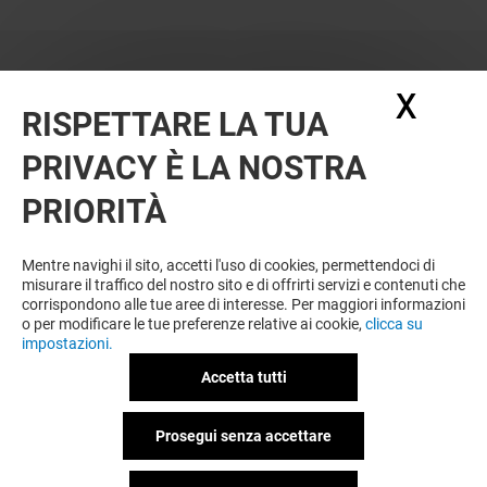
X
Nasc
RISPETTARE LA TUA
PRIVACY È LA NOSTRA
OFFERTE
PRIORITÀ
Offerta permanente
Mentre navighi il sito, accetti l'uso di cookies, permettendoci di
misurare il traffico del nostro sito e di offrirti servizi e contenuti che
corrispondono alle tue aree di interesse. Per maggiori informazioni
VEDI I DETTAGLI
o per modificare le tue preferenze relative ai cookie,
clicca su
impostazioni.
Valido dal 20/07/26 al 20/09/26
Accetta tutti
Prosegui senza accettare
VEDI I DETTAGLI