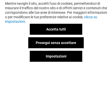
Mentre navighi il sito, accetti l'uso di cookies, permettendoci di
misurare il traffico del nostro sito e di offrirti servizi e contenuti che
corrispondono alle tue aree di interesse. Per maggiori informazioni
o per modificare le tue preferenze relative ai cookie,
clicca su
impostazioni.
Accetta tutti
Prosegui senza accettare
OFFERTE
Impostazioni
Valido dal 06/08/26 al 20/08/26
VEDI I DETTAGLI