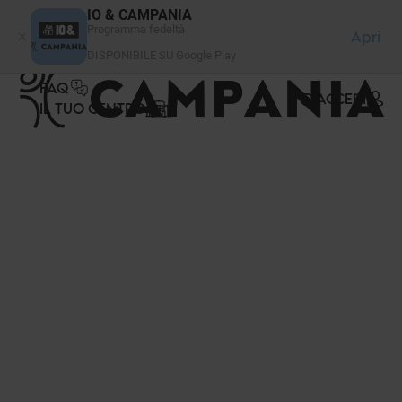
Pannello di gestione dei cookies
IO & CAMPANIA
Programma fedeltà
Apri
DISPONIBILE SU Google Play
FAQ
ACCEDI
IL TUO CENTRO