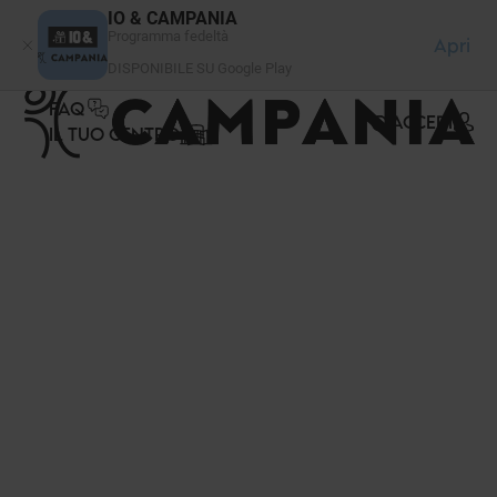
Pannello di gestione dei cookies
IO & CAMPANIA
Programma fedeltà
Apri
DISPONIBILE SU Google Play
FAQ
ACCEDI
IL TUO CENTRO