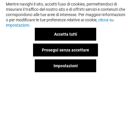
Mentre navighi il sito, accetti l'uso di cookies, permettendoci di
misurare il traffico del nostro sito e di offrirti servizi e contenuti che
corrispondono alle tue aree di interesse. Per maggiori informazioni
o per modificare le tue preferenze relative ai cookie,
clicca su
impostazioni.
Accetta tutti
Prosegui senza accettare
OFFERTE
Impostazioni
Valido dal 06/08/26 al 20/08/26
VEDI I DETTAGLI