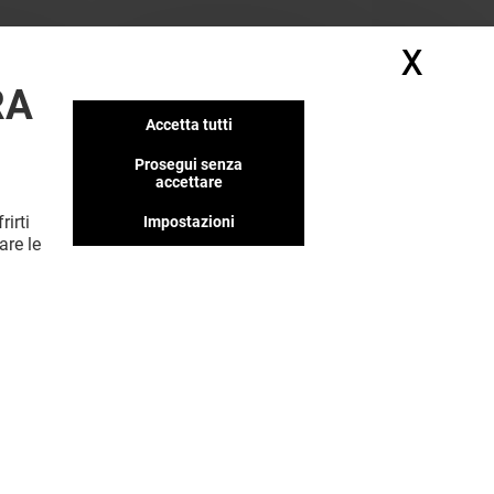
X
Nasc
RA
Accetta tutti
Prosegui senza
accettare
rirti
Impostazioni
are le