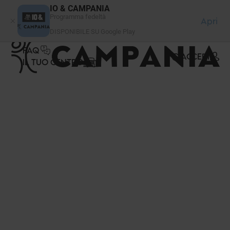
Pannello di gestione dei cookies
IO & CAMPANIA
Programma fedeltà
Apri
DISPONIBILE SU Google Play
FAQ
ACCEDI
IL TUO CENTRO