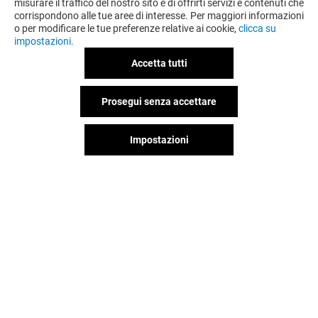
misurare il traffico del nostro sito e di offrirti servizi e contenuti che
corrispondono alle tue aree di interesse. Per maggiori informazioni
VEDI I DETTAGLI
o per modificare le tue preferenze relative ai cookie,
clicca su
impostazioni.
Offerta permanente
Accetta tutti
Prosegui senza accettare
VEDI I DETTAGLI
Impostazioni
Offerta permanente
VEDI I DETTAGLI
Il divertimento non si ferma