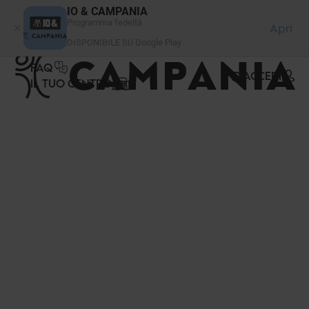
Pannello di gestione dei cookies
IO & CAMPANIA
Programma fedeltà
Apri
DISPONIBILE SU Google Play
FAQ
ACCEDI
IL TUO CENTRO