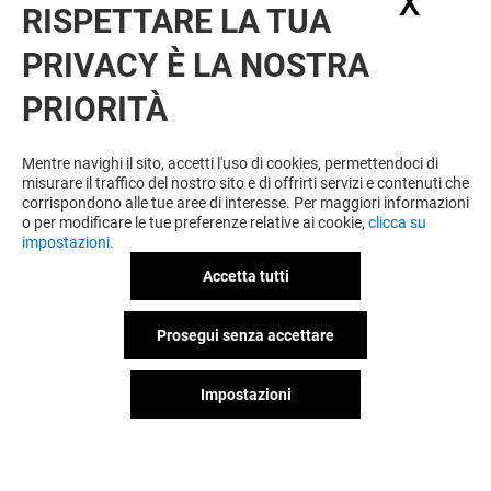
X
Nasc
RISPETTARE LA TUA
PRIVACY È LA NOSTRA
OFFERTE
PRIORITÀ
Offerta permanente
Mentre navighi il sito, accetti l'uso di cookies, permettendoci di
misurare il traffico del nostro sito e di offrirti servizi e contenuti che
corrispondono alle tue aree di interesse. Per maggiori informazioni
VEDI I DETTAGLI
o per modificare le tue preferenze relative ai cookie,
clicca su
impostazioni.
Offerta permanente
Accetta tutti
Prosegui senza accettare
VEDI I DETTAGLI
Impostazioni
Offerta permanente