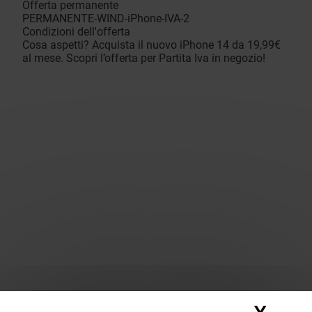
Offerta permanente
PERMANENTE-WIND-iPhone-IVA-2
Condizioni dell'offerta
Cosa aspetti? Acquista il nuovo iPhone 14 da 19,99€
al mese. Scopri l’offerta per Partita Iva in negozio!