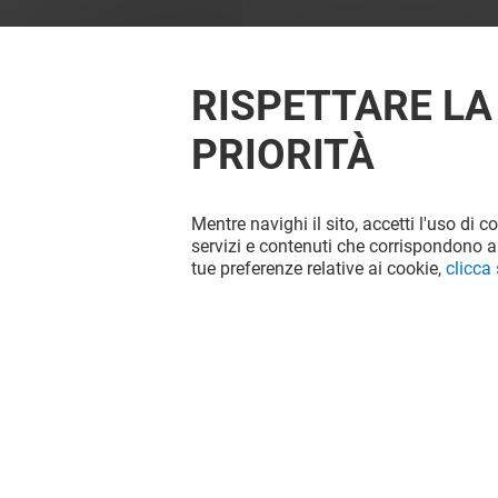
RISPETTARE LA
PRIORITÀ
Mentre navighi il sito, accetti l'uso di c
OFFERTE
servizi e contenuti che corrispondono al
tue preferenze relative ai cookie,
clicca
Valido dal 01/06/26 al 31/12/26
VEDI I DETTAGLI