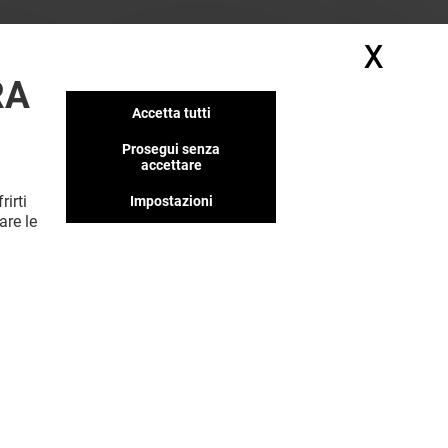
X
Nasc
RA
Accetta tutti
Prosegui senza
accettare
rirti
Impostazioni
MOSTRA DI PIÙ (9)
are le
Valido dal 01/06/26 al 31/12/26
VEDI I DETTAGLI