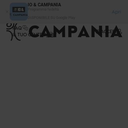
Pannello di gestione dei cookies
IO & CAMPANIA
Programma fedeltà
Apri
DISPONIBILE SU Google Play
FAQ
ACCEDI
IL TUO CENTRO