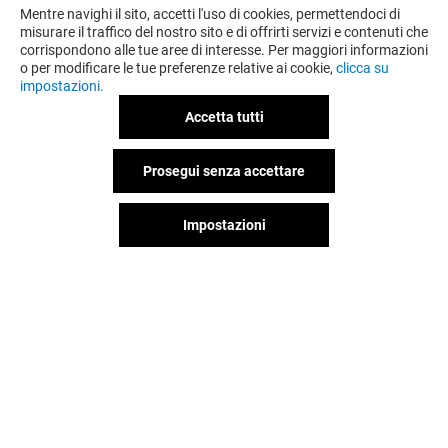
Mentre navighi il sito, accetti l'uso di cookies, permettendoci di
misurare il traffico del nostro sito e di offrirti servizi e contenuti che
corrispondono alle tue aree di interesse. Per maggiori informazioni
o per modificare le tue preferenze relative ai cookie,
clicca su
impostazioni.
Accetta tutti
Prosegui senza accettare
OFFERTE
Impostazioni
Valido dal 31/07/26 al 20/08/26
VEDI I DETTAGLI