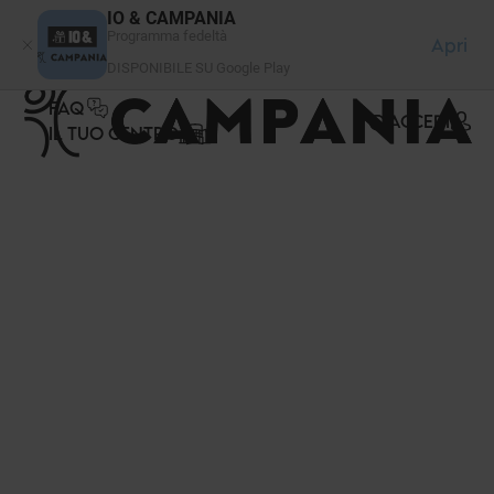
Pannello di gestione dei cookies
IO & CAMPANIA
Programma fedeltà
Apri
DISPONIBILE SU Google Play
FAQ
ACCEDI
IL TUO CENTRO