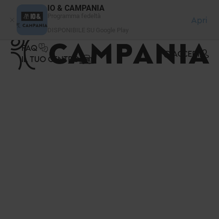
Pannello di gestione dei cookies
IO & CAMPANIA
Programma fedeltà
Apri
DISPONIBILE SU Google Play
FAQ
ACCEDI
IL TUO CENTRO