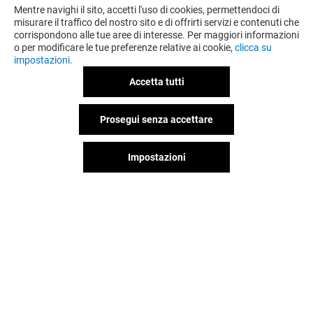
Mentre navighi il sito, accetti l'uso di cookies, permettendoci di
misurare il traffico del nostro sito e di offrirti servizi e contenuti che
corrispondono alle tue aree di interesse. Per maggiori informazioni
o per modificare le tue preferenze relative ai cookie,
clicca su
impostazioni.
Accetta tutti
Prosegui senza accettare
OFFERTE
Impostazioni
Valido dal 31/07/26 al 31/08/26
VEDI I DETTAGLI