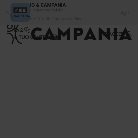
Pannello di gestione dei cookies
IO & CAMPANIA
Programma fedeltà
Apri
DISPONIBILE SU Google Play
FAQ
ACCEDI
IL TUO CENTRO