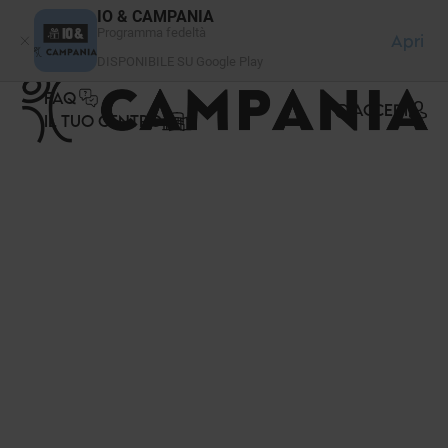
Pannello di gestione dei cookies
IO & CAMPANIA
Programma fedeltà
Apri
DISPONIBILE SU Google Play
FAQ
ACCEDI
IL TUO CENTRO