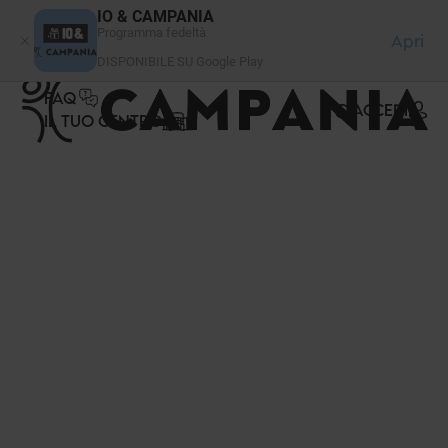
Pannello di gestione dei cookies
IO & CAMPANIA
Programma fedeltà
Apri
DISPONIBILE SU Google Play
FAQ
ACCEDI
IL TUO CENTRO