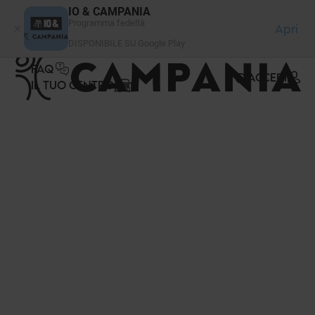
Pannello di gestione dei cookies
IO & CAMPANIA
Programma fedeltà
Apri
DISPONIBILE SU Google Play
FAQ
ACCEDI
IL TUO CENTRO