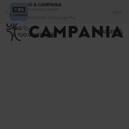
Pannello di gestione dei cookies
IO & CAMPANIA
Programma fedeltà
Apri
DISPONIBILE SU Google Play
FAQ
ACCEDI
IL TUO CENTRO