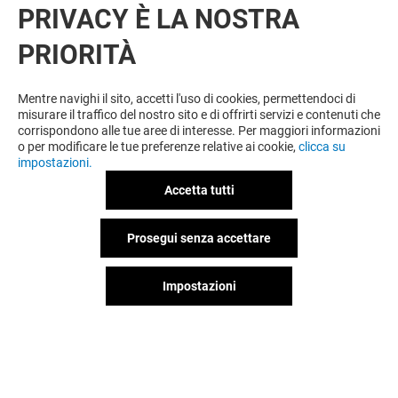
PRIVACY È LA NOSTRA
OFFERTE
PRIORITÀ
Valido dal 14/05/26 al 21/09/26
Mentre navighi il sito, accetti l'uso di cookies, permettendoci di
misurare il traffico del nostro sito e di offrirti servizi e contenuti che
corrispondono alle tue aree di interesse. Per maggiori informazioni
VEDI I DETTAGLI
o per modificare le tue preferenze relative ai cookie,
clicca su
impostazioni.
Offerta permanente
Accetta tutti
Prosegui senza accettare
VEDI I DETTAGLI
Impostazioni
Offerta permanente
VEDI I DETTAGLI