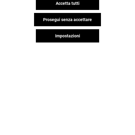
Accetta tutti
Prosegui senza accettare
Impostazioni
BOTTEGA VERDE
MAC
Aperto
Aperto
Il divertimento non si ferma
quando vai via dal Campania,
continua sui social!