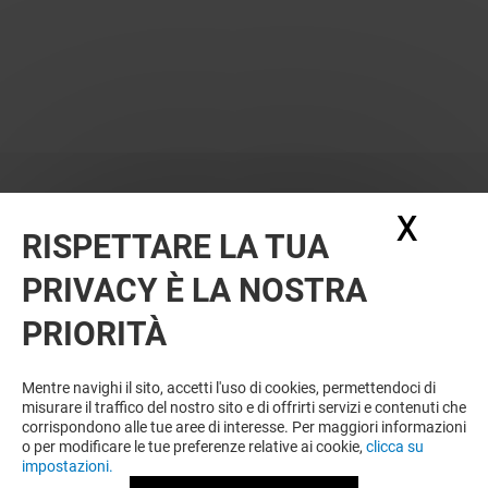
X
Nasc
RISPETTARE LA TUA
PRIVACY È LA NOSTRA
PRIORITÀ
VUOI DI PIÙ? POTREBBE PIACERTI
ANCHE
Mentre navighi il sito, accetti l'uso di cookies, permettendoci di
misurare il traffico del nostro sito e di offrirti servizi e contenuti che
corrispondono alle tue aree di interesse. Per maggiori informazioni
o per modificare le tue preferenze relative ai cookie,
clicca su
impostazioni.