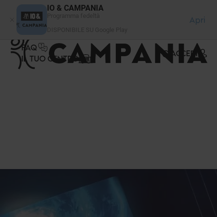
Pannello di gestione dei cookies
IO & CAMPANIA
Programma fedeltà
Apri
DISPONIBILE SU Google Play
FAQ
ACCEDI
IL TUO CENTRO