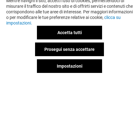
Mentre navighi il sito, accetti l'uso di cookies, permettendoci di
misurare il traffico del nostro sito e di offrirti servizi e contenuti che
corrispondono alle tue aree di interesse. Per maggiori informazioni
o per modificare le tue preferenze relative ai cookie,
clicca su
impostazioni.
Accetta tutti
Prosegui senza accettare
Impostazioni
VIAGGIA QUASI GRATIS
HOLLYWOOD 
Chiuso
Chiuso
Il divertimento non si ferma