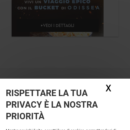
VEDI I DETTAGLI
X
Nasc
RISPETTARE LA TUA
PRIVACY È LA NOSTRA
PRIORITÀ
VUOI DI PIÙ? POTREBBE PIACERTI
ANCHE