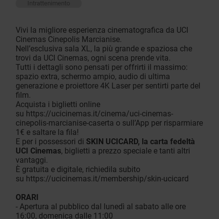
Intrattenimento
Vivi la migliore esperienza cinematografica da UCI
Cinemas Cinepolis Marcianise.
Nell’esclusiva sala XL, la più grande e spaziosa che
trovi da UCI Cinemas, ogni scena prende vita.
Tutti i dettagli sono pensati per offrirti il massimo:
spazio extra, schermo ampio, audio di ultima
generazione e proiettore 4K Laser per sentirti parte del
film.
Acquista i biglietti online
su
https://ucicinemas.it/cinema/uci-cinemas-
cinepolis-marcianise-caserta
o sull’App per risparmiare
1€ e saltare la fila!
E per i possessori di
SKIN UCICARD, la carta fedeltà
UCI Cinemas
, biglietti a prezzo speciale e tanti altri
vantaggi.
È gratuita e digitale, richiedila subito
su
https://ucicinemas.it/membership/skin-ucicard
ORARI
- Apertura al pubblico dal lunedì al sabato alle ore
16:00, domenica dalle 11:00