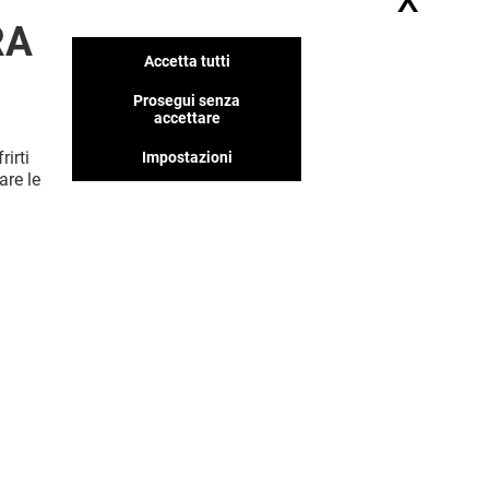
Nasc
RA
Accetta tutti
Abbiamo tanti negozi che
pensiamo ti piaceranno, non
Prosegui senza
perderteli!
accettare
rirti
Impostazioni
are le
MOSTRA DI PIÙ! (90)