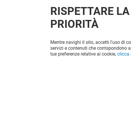
RISPETTARE LA
PRIORITÀ
Mentre navighi il sito, accetti l'uso di c
servizi e contenuti che corrispondono al
tue preferenze relative ai cookie,
clicca
PIAZZA ITALIA
BERSHKA
Chiuso
Chiuso