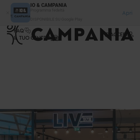
Pannello di gestione dei cookies
IO & CAMPANIA
Programma fedeltà
Apri
DISPONIBILE SU Google Play
FAQ
ACCEDI
IL TUO CENTRO