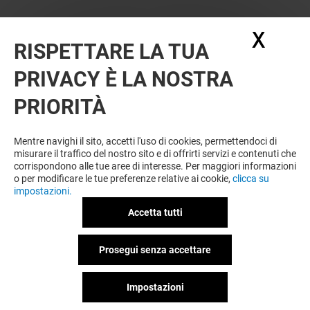
X
Nasc
RISPETTARE LA TUA
PRIVACY È LA NOSTRA
PRIORITÀ
VUOI DI PIÙ? POTREBBE PIACERTI
ANCHE
Mentre navighi il sito, accetti l'uso di cookies, permettendoci di
misurare il traffico del nostro sito e di offrirti servizi e contenuti che
corrispondono alle tue aree di interesse. Per maggiori informazioni
o per modificare le tue preferenze relative ai cookie,
clicca su
impostazioni.
Accetta tutti
Prosegui senza accettare
Impostazioni
PIAZZA ITALIA
BERSHKA