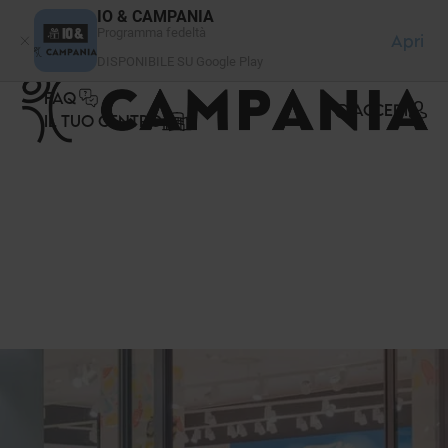
Pannello di gestione dei cookies
IO & CAMPANIA
Programma fedeltà
Apri
DISPONIBILE SU Google Play
FAQ
ACCEDI
IL TUO CENTRO