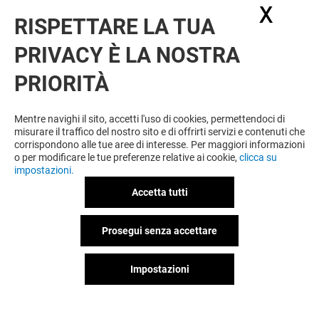
X
Nasc
RISPETTARE LA TUA
PRIVACY È LA NOSTRA
PRIORITÀ
VUOI DI PIÙ? POTREBBE PIACERTI
ANCHE
Mentre navighi il sito, accetti l'uso di cookies, permettendoci di
misurare il traffico del nostro sito e di offrirti servizi e contenuti che
corrispondono alle tue aree di interesse. Per maggiori informazioni
o per modificare le tue preferenze relative ai cookie,
clicca su
impostazioni.
Accetta tutti
Prosegui senza accettare
Impostazioni
DECATHLON
GAMELIFE
Chiuso
Chiuso