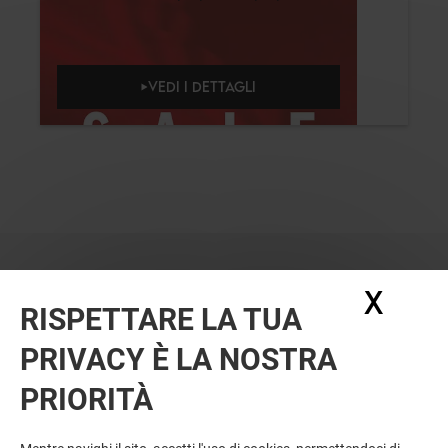
VEDI I DETTAGLI
X
Nasc
RISPETTARE LA TUA
PRIVACY È LA NOSTRA
PRIORITÀ
VUOI DI PIÙ? POTREBBE PIACERTI
ANCHE