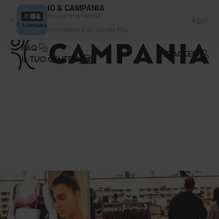
Pannello di gestione dei cookies
IO & CAMPANIA
Programma fedeltà
Apri
DISPONIBILE SU Google Play
FAQ
ACCEDI
IL TUO CENTRO