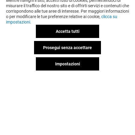
Mentre navighi il sito, accetti l'uso di cookies, permettendoci di
misurare il traffico del nostro sito e di offrirti servizi e contenuti che
corrispondono alle tue aree di interesse. Per maggiori informazioni
o per modificare le tue preferenze relative ai cookie,
clicca su
impostazioni.
Accetta tutti
Prosegui senza accettare
Impostazioni
PIAZZA ITALIA
BERSHKA
Chiuso
Chiuso
Il divertimento non si ferma