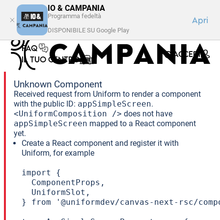
IO & CAMPANIA
Programma fedeltà
Apri
DISPONIBILE SU Google Play
FAQ
ACCEDI
IL TUO CENTRO
Unknown Component
Received request from Uniform to render a component
with the public ID:
appSimpleScreen
.
<UniformComposition />
does not have
appSimpleScreen
mapped to a React component
yet.
Create a React component and register it with
Uniform, for example
import {

  ComponentProps,

  UniformSlot,

} from '@uniformdev/canvas-next-rsc/compo