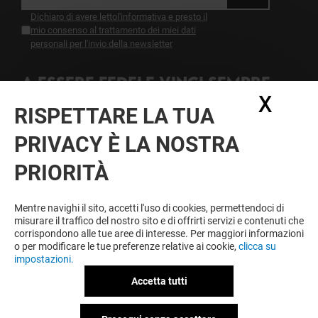
Dichiaro di avere letto
l'informativa
e presto il
mio consenso al trattamento dei miei dati
personali per l'invio della newsletter
A ESSERE FEDELE VINCI SEMPRE
X
Nasc
Diventa membro di IO & CAMPANIA per approfittare
RISPETTARE LA TUA
tutto l'anno di vantaggi, offerte e servizi esclusivi a
Campania e presso i nostri partner.
PRIVACY È LA NOSTRA
PRIORITÀ
Condizioni d'utilizzo
Note legali
Mentre navighi il sito, accetti l'uso di cookies, permettendoci di
Informativa sulla privacy
misurare il traffico del nostro sito e di offrirti servizi e contenuti che
Informativa Sulla Newsletter
corrispondono alle tue aree di interesse. Per maggiori informazioni
Informativa contatti e affitto spazi
o per modificare le tue preferenze relative ai cookie,
clicca su
Informativa questionario di gradimento
impostazioni.
Informativa sui cookies
Informativa Facebook
Accetta tutti
Informativa Videosorveglianza Centro
Informativa Videosorveglianza Parco