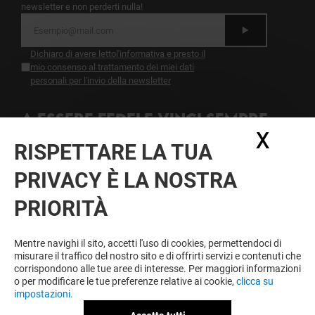
newsletter e non perderti nulla!
Dichiaro di avere letto
l'informativa
e presto il
mio consenso al trattamento dei miei dati
personali per l'invio della newsletter
A ESSERE FEDELE VINCI SEMPRE
X
Nasc
Diventa membro di IO & CAMPANIA per approfittare
RISPETTARE LA TUA
tutto l'anno di vantaggi, offerte e servizi esclusivi a
Campania e presso i nostri partner.
PRIVACY È LA NOSTRA
PRIORITÀ
Condizioni d'utilizzo
Note legali
Mentre navighi il sito, accetti l'uso di cookies, permettendoci di
Informativa sulla privacy
misurare il traffico del nostro sito e di offrirti servizi e contenuti che
Informativa Sulla Newsletter
corrispondono alle tue aree di interesse. Per maggiori informazioni
Informativa contatti e affitto spazi
o per modificare le tue preferenze relative ai cookie,
clicca su
Informativa questionario di gradimento
impostazioni.
Informativa sui cookies
Informativa Facebook