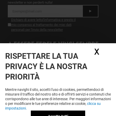
newsletter e non perderti nulla!
Dichiaro di avere letto
l'informativa
e presto il
mio consenso al trattamento dei miei dati
personali per l'invio della newsletter
A ESSERE FEDELE VINCI SEMPRE
X
Nasc
Diventa membro di IO & CAMPANIA per approfittare
RISPETTARE LA TUA
tutto l'anno di vantaggi, offerte e servizi esclusivi a
Campania e presso i nostri partner.
PRIVACY È LA NOSTRA
PRIORITÀ
Condizioni d'utilizzo
Note legali
Mentre navighi il sito, accetti l'uso di cookies, permettendoci di
Informativa sulla privacy
misurare il traffico del nostro sito e di offrirti servizi e contenuti che
Informativa Sulla Newsletter
corrispondono alle tue aree di interesse. Per maggiori informazioni
Informativa contatti e affitto spazi
o per modificare le tue preferenze relative ai cookie,
clicca su
Informativa questionario di gradimento
impostazioni.
Informativa sui cookies
Informativa Facebook