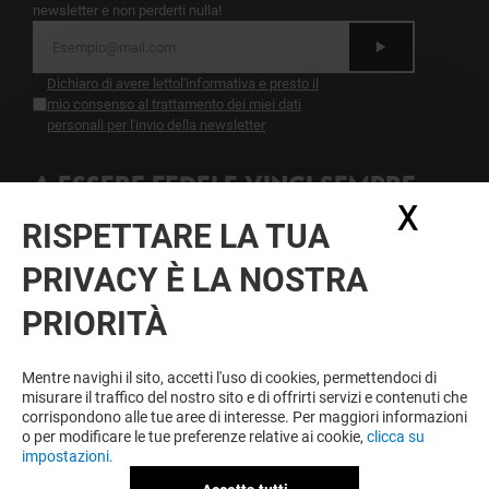
newsletter e non perderti nulla!
Dichiaro di avere letto
l'informativa
e presto il
mio consenso al trattamento dei miei dati
personali per l'invio della newsletter
A ESSERE FEDELE VINCI SEMPRE
X
Nasc
Diventa membro di IO & CAMPANIA per approfittare
RISPETTARE LA TUA
tutto l'anno di vantaggi, offerte e servizi esclusivi a
Campania e presso i nostri partner.
PRIVACY È LA NOSTRA
PRIORITÀ
Condizioni d'utilizzo
Note legali
Mentre navighi il sito, accetti l'uso di cookies, permettendoci di
Informativa sulla privacy
misurare il traffico del nostro sito e di offrirti servizi e contenuti che
Informativa Sulla Newsletter
corrispondono alle tue aree di interesse. Per maggiori informazioni
Informativa contatti e affitto spazi
o per modificare le tue preferenze relative ai cookie,
clicca su
Informativa questionario di gradimento
impostazioni.
Informativa sui cookies
Informativa Facebook