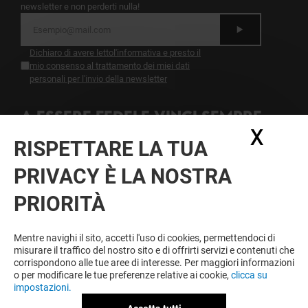
newsletter e non perderti nulla!
Dichiaro di avere letto
l'informativa
e presto il
mio consenso al trattamento dei miei dati
personali per l'invio della newsletter
A ESSERE FEDELE VINCI SEMPRE
X
Nasc
Diventa membro di IO & CAMPANIA per approfittare
RISPETTARE LA TUA
tutto l'anno di vantaggi, offerte e servizi esclusivi a
Campania e presso i nostri partner.
PRIVACY È LA NOSTRA
PRIORITÀ
Condizioni d'utilizzo
Note legali
Mentre navighi il sito, accetti l'uso di cookies, permettendoci di
Informativa sulla privacy
misurare il traffico del nostro sito e di offrirti servizi e contenuti che
Informativa Sulla Newsletter
corrispondono alle tue aree di interesse. Per maggiori informazioni
Informativa contatti e affitto spazi
o per modificare le tue preferenze relative ai cookie,
clicca su
Informativa questionario di gradimento
impostazioni.
Informativa sui cookies
Informativa Facebook