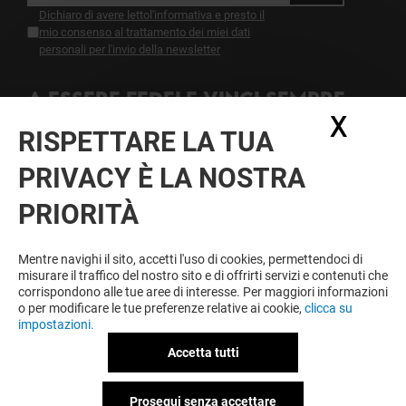
Dichiaro di avere letto
l'informativa
e presto il
mio consenso al trattamento dei miei dati
personali per l'invio della newsletter
A ESSERE FEDELE VINCI SEMPRE
X
Nasc
Diventa membro di IO & CAMPANIA per approfittare
RISPETTARE LA TUA
tutto l'anno di vantaggi, offerte e servizi esclusivi a
Campania e presso i nostri partner.
PRIVACY È LA NOSTRA
PRIORITÀ
Condizioni d'utilizzo
Note legali
Mentre navighi il sito, accetti l'uso di cookies, permettendoci di
Informativa sulla privacy
misurare il traffico del nostro sito e di offrirti servizi e contenuti che
Informativa Sulla Newsletter
corrispondono alle tue aree di interesse. Per maggiori informazioni
Informativa contatti e affitto spazi
o per modificare le tue preferenze relative ai cookie,
clicca su
Informativa questionario di gradimento
impostazioni.
Informativa sui cookies
Informativa Facebook
Accetta tutti
Informativa Videosorveglianza Centro
Informativa Videosorveglianza Parco
Prosegui senza accettare
Politica ambientale